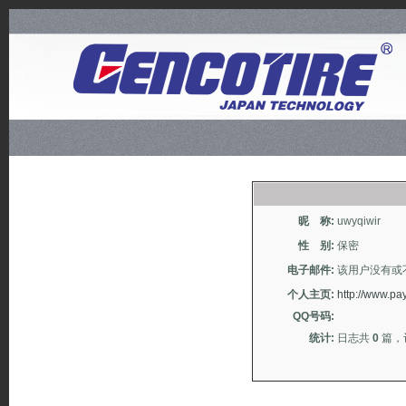
昵 称:
uwyqiwir
性 别:
保密
电子邮件:
该用户没有或
个人主页:
http://www.pa
QQ号码:
统计:
日志共
0
篇，